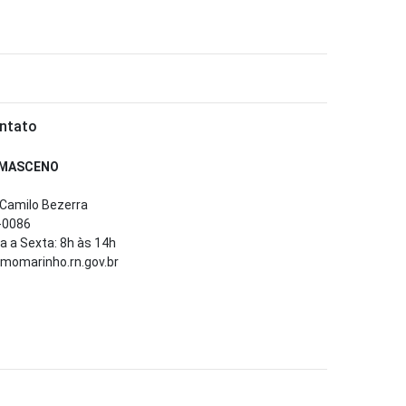
ntato
AMASCENO
Camilo Bezerra
-0086
 a Sexta: 8h às 14h
lmomarinho.rn.gov.br