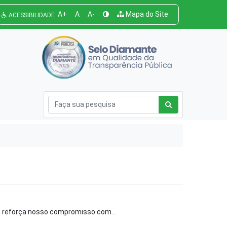
A+
A
A-
Mapa do Site
ACESSIBILIDADE
e reforça nosso compromisso com...