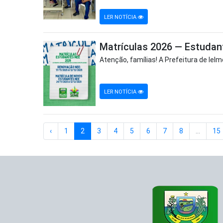
LER NOTÍCIA
Matrículas 2026 — Estudan
Atenção, famílias! A Prefeitura de Iel
LER NOTÍCIA
‹
1
2
3
4
5
6
7
8
...
15