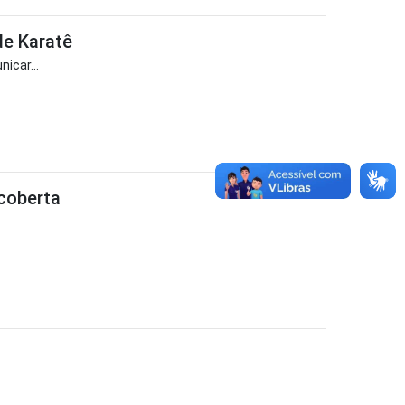
de Karatê
icar...
coberta