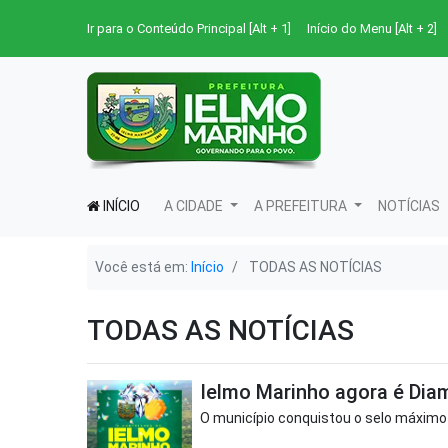
Ir para o Conteúdo Principal [Alt + 1]
Início do Menu [Alt + 2]
INÍCIO
A CIDADE
A PREFEITURA
NOTÍCIAS
Você está em:
Início
TODAS AS NOTÍCIAS
TODAS AS NOTÍCIAS
Ielmo Marinho agora é Dia
O município conquistou o selo máximo