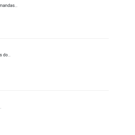
mandas...
 do...
.